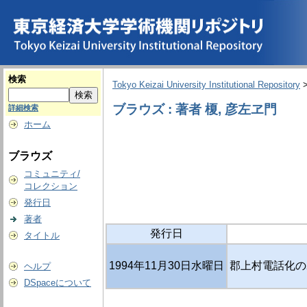
検索
Tokyo Keizai University Institutional Repository
ブラウズ : 著者 榎, 彦左ヱ門
詳細検索
ホーム
ブラウズ
コミュニティ/
コレクション
発行日
著者
発行日
タイトル
1994年11月30日水曜日
郡上村電話化の2
ヘルプ
DSpaceについて