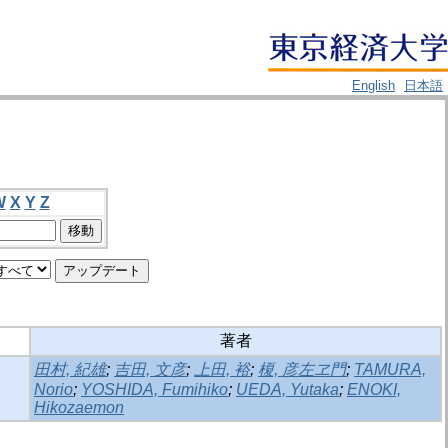
English
日本語
W
X
Y
Z
著者
田村, 紀雄
;
吉田, 文彦
;
上田, 裕
;
榎, 彦左ヱ門
;
TAMURA,
Norio
;
YOSHIDA, Fumihiko
;
UEDA, Yutaka
;
ENOKI,
Hikozaemon