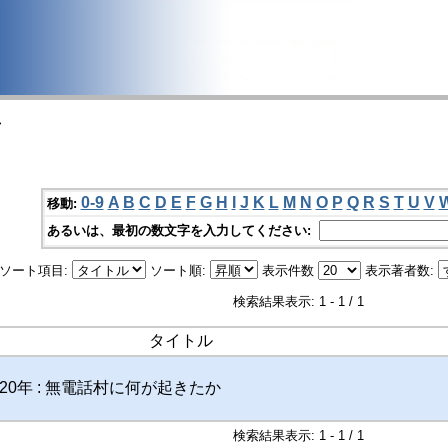
>
0-9
A
B
C
D
E
F
G
H
I
J
K
L
M
N
O
P
Q
R
S
T
U
V
移動:
あるいは、最初の数文字を入力してください:
ソート項目:
ソート順:
表示件数
表示著者数:
検索結果表示: 1 - 1 / 1
タイトル
0年 : 無電話村に何が起きたか
検索結果表示: 1 - 1 / 1