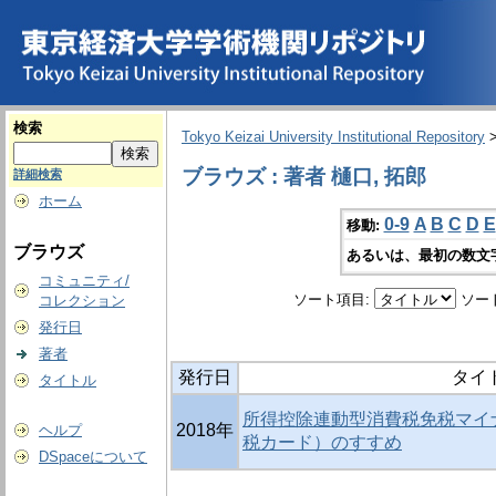
検索
Tokyo Keizai University Institutional Repository
ブラウズ : 著者 樋口, 拓郎
詳細検索
ホーム
0-9
A
B
C
D
E
移動:
ブラウズ
あるいは、最初の数文
コミュニティ/
ソート項目:
ソー
コレクション
発行日
著者
発行日
タイ
タイトル
所得控除連動型消費税免税マイ
2018年
ヘルプ
税カード）のすすめ
DSpaceについて