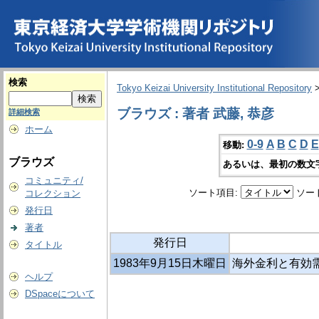
検索
Tokyo Keizai University Institutional Repository
ブラウズ : 著者 武藤, 恭彦
詳細検索
ホーム
0-9
A
B
C
D
E
移動:
ブラウズ
あるいは、最初の数文
コミュニティ/
ソート項目:
ソー
コレクション
発行日
著者
発行日
タイトル
1983年9月15日木曜日
海外金利と有効
ヘルプ
DSpaceについて