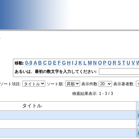
>
0-9
A
B
C
D
E
F
G
H
I
J
K
L
M
N
O
P
Q
R
S
T
U
V
移動:
あるいは、最初の数文字を入力してください:
ソート項目:
ソート順:
表示件数
表示著者数:
検索結果表示: 1 - 3 / 3
タイトル