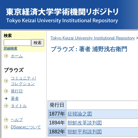
検索
Tokyo Keizai University Institutional Repository
ブラウズ : 著者 浦野浅右衛門
詳細検索
ホーム
ブラウズ
コミュニティ/
コレクション
発行日
著者
発行日
タイトル
1877年
征韓論之図
ヘルプ
1894年
朝鮮改革談判図
DSpaceについて
1882年
朝鮮平和談判図