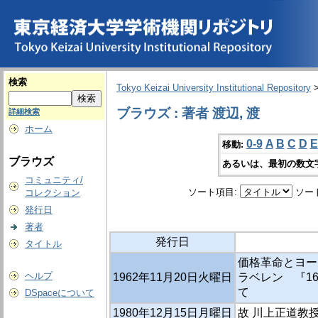
検索
Tokyo Keizai University Institutional Repository
ブラウズ : 著者 渡辺, 渡
詳細検索
ホーム
0-9
A
B
C
D
E
移動:
ブラウズ
あるいは、最初の数文
コミュニティ/
ソート項目:
ソー
コレクション
発行日
著者
発行日
タイトル
価格革命とヨー
ヘルプ
1962年11月20日火曜日
ラベレン 『1
て
DSpaceについて
1980年12月15日月曜日
故 川上正道教