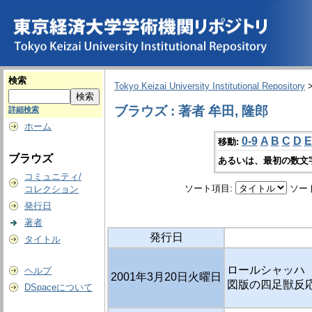
検索
Tokyo Keizai University Institutional Repository
ブラウズ : 著者 牟田, 隆郎
詳細検索
ホーム
0-9
A
B
C
D
E
移動:
ブラウズ
あるいは、最初の数文
コミュニティ/
ソート項目:
ソー
コレクション
発行日
著者
発行日
タイトル
ロールシャッハ ・ 
ヘルプ
2001年3月20日火曜日
図版の四足獣反
DSpaceについて