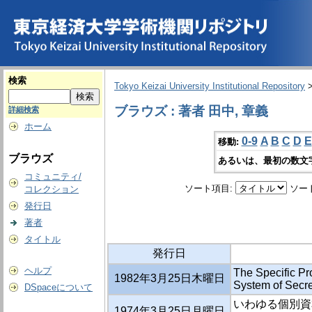
検索
Tokyo Keizai University Institutional Repository
ブラウズ : 著者 田中, 章義
詳細検索
ホーム
0-9
A
B
C
D
E
移動:
ブラウズ
あるいは、最初の数文
コミュニティ/
ソート項目:
ソー
コレクション
発行日
著者
タイトル
発行日
ヘルプ
The Specific Pr
1982年3月25日木曜日
System of Secr
DSpaceについて
いわゆる個別資
1974年3月25日月曜日