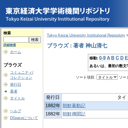
検索
Tokyo Keizai University Institutional Repository
ブラウズ : 著者 神山清七
詳細検索
ホーム
0-9
A
B
C
D
E
移動:
ブラウズ
あるいは、最初の数文
コミュニティ/
ソート項目:
ソー
コレクション
発行日
著者
発行日
タイ
タイトル
1882年
朝鮮暴動記
ヘルプ
1882年
朝鮮傳聞記
DSpaceについて