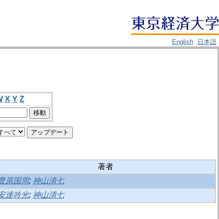
English
日本語
W
X
Y
Z
著者
豊原国周
;
神山清七
安達吟光
;
神山清七