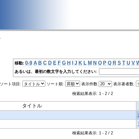
>
0-9
A
B
C
D
E
F
G
H
I
J
K
L
M
N
O
P
Q
R
S
T
U
V
移動:
あるいは、最初の数文字を入力してください:
ソート項目:
ソート順:
表示件数
表示著者数:
検索結果表示: 1 - 2 / 2
タイトル
検索結果表示: 1 - 2 / 2