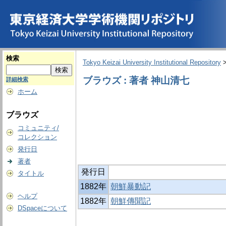
検索
Tokyo Keizai University Institutional Repository
ブラウズ : 著者 神山清七
詳細検索
ホーム
ブラウズ
コミュニティ/
コレクション
発行日
著者
発行日
タイトル
1882年
朝鮮暴動記
ヘルプ
1882年
朝鮮傳聞記
DSpaceについて