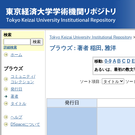
検索
Tokyo Keizai University Institutional Repository
ブラウズ : 著者 稲田, 雅洋
詳細検索
ホーム
0-9
A
B
C
D
E
移動:
ブラウズ
あるいは、最初の数文
コミュニティ/
ソート項目:
ソー
コレクション
発行日
著者
発行日
タイトル
ヘルプ
DSpaceについて