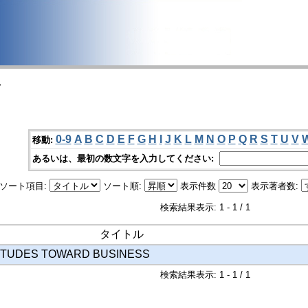
>
0-9
A
B
C
D
E
F
G
H
I
J
K
L
M
N
O
P
Q
R
S
T
U
V
移動:
あるいは、最初の数文字を入力してください:
ソート項目:
ソート順:
表示件数
表示著者数:
検索結果表示: 1 - 1 / 1
タイトル
ITUDES TOWARD BUSINESS
検索結果表示: 1 - 1 / 1