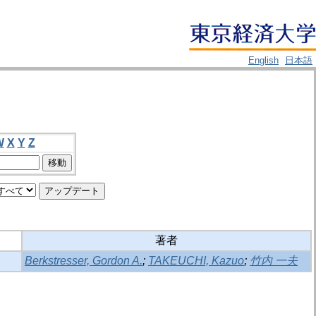
English
日本語
W
X
Y
Z
著者
Berkstresser, Gordon A.
;
TAKEUCHI, Kazuo
;
竹内 一夫