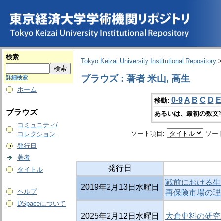
検索
Tokyo Keizai University Institutional Repository
ブラウズ : 著者 米山, 高生
詳細検索
ホーム
0-9
A
B
C
D
E
移動:
ブラウズ
あるいは、最初の数文
コミュニティ/
ソート項目:
ソー
コレクション
発行日
著者
発行日
タイトル
戦前における生
2019年2月13日水曜日
ヘルプ
再保険市場の理
DSpaceについて
2025年2月12日水曜日
大倉史料の研究 