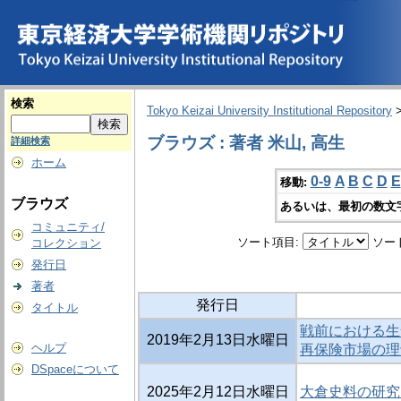
検索
Tokyo Keizai University Institutional Repository
ブラウズ : 著者 米山, 高生
詳細検索
ホーム
0-9
A
B
C
D
E
移動:
ブラウズ
あるいは、最初の数文
コミュニティ/
ソート項目:
ソー
コレクション
発行日
著者
発行日
タイトル
戦前における生
2019年2月13日水曜日
ヘルプ
再保険市場の理
DSpaceについて
2025年2月12日水曜日
大倉史料の研究 