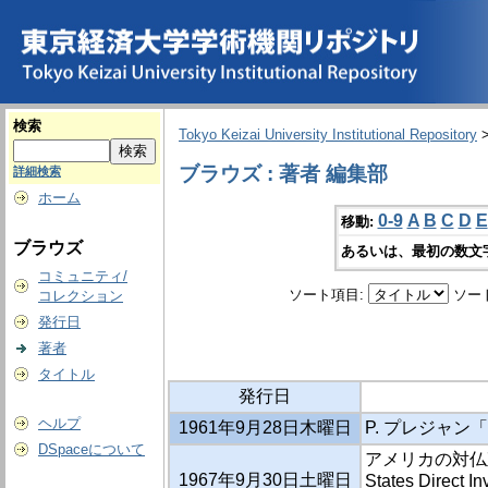
検索
Tokyo Keizai University Institutional Repository
ブラウズ : 著者 編集部
詳細検索
ホーム
0-9
A
B
C
D
E
移動:
ブラウズ
あるいは、最初の数文
コミュニティ/
ソート項目:
ソー
コレクション
発行日
著者
タイトル
発行日
ヘルプ
1961年9月28日木曜日
P. プレジャン
DSpaceについて
アメリカの対仏直接投資
1967年9月30日土曜日
States Direct In