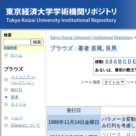
検索
Tokyo Keizai University Institutional Repository
ブラウズ : 著者 若尾, 良男
詳細検索
ホーム
0-9
A
B
C
D
E
移動:
ブラウズ
あるいは、最初の数文
コミュニティ/
ソート項目:
ソー
コレクション
発行日
著者
タイトル
発行日
ヘルプ
パラメータ変動
1986年11月14日金曜日
DSpaceについて
み行列を考慮し
リバース・ロジ