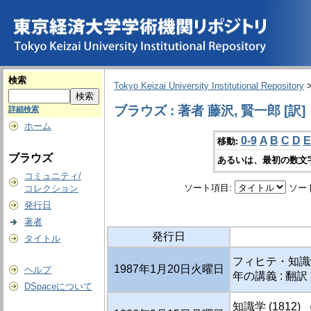
検索
Tokyo Keizai University Institutional Repository
ブラウズ : 著者 藤沢, 賢一郎 [訳]
詳細検索
ホーム
0-9
A
B
C
D
E
移動:
ブラウズ
あるいは、最初の数文
コミュニティ/
ソート項目:
ソー
コレクション
発行日
著者
発行日
タイトル
フィヒテ・知識学 
1987年1月20日火曜日
ヘルプ
年の講義 : 翻訳
DSpaceについて
知識学 (1812)