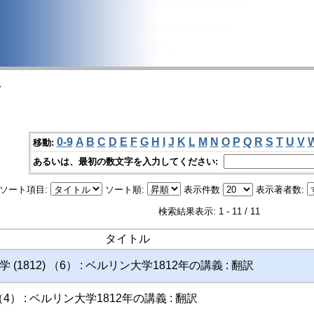
>
0-9
A
B
C
D
E
F
G
H
I
J
K
L
M
N
O
P
Q
R
S
T
U
V
移動:
あるいは、最初の数文字を入力してください:
ソート項目:
ソート順:
表示件数
表示著者数:
検索結果表示: 1 - 11 / 11
タイトル
(1812) （6） : ベルリン大学1812年の講義 : 翻訳
 （4） : ベルリン大学1812年の講義 : 翻訳