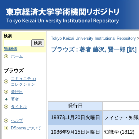
検索
Tokyo Keizai University Institutional Repository
ブラウズ : 著者 藤沢, 賢一郎 [訳]
詳細検索
ホーム
ブラウズ
コミュニティ/
コレクション
発行日
著者
発行日
タイトル
1987年1月20日火曜日
フィヒテ・知識学 
ヘルプ
DSpaceについて
1986年9月15日月曜日
知識学 (1812)