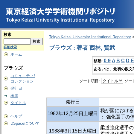
検索
Tokyo Keizai University Institutional Repository
ブラウズ : 著者 西林, 賢武
詳細検索
ホーム
0-9
A
B
C
D
E
移動:
ブラウズ
あるいは、最初の数文
コミュニティ/
ソート項目:
ソー
コレクション
発行日
著者
発行日
タイトル
我が国における
1982年12月25日土曜日
ヘルプ
： 強化選手の
DSpaceについて
柔道強化選手の
1988年3月15日火曜日
柔道強化選手と