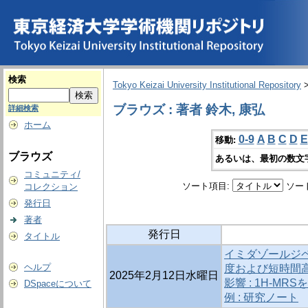
検索
Tokyo Keizai University Institutional Repository
ブラウズ : 著者 鈴木, 康弘
詳細検索
ホーム
0-9
A
B
C
D
E
移動:
ブラウズ
あるいは、最初の数文
コミュニティ/
ソート項目:
ソー
コレクション
発行日
著者
発行日
タイトル
イミダゾールジ
ヘルプ
度および短時間
2025年2月12日水曜日
影響 : 1H-M
DSpaceについて
例 : 研究ノート