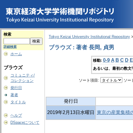
検索
Tokyo Keizai University Institutional Repository
ブラウズ : 著者 長岡, 貞男
詳細検索
ホーム
0-9
A
B
C
D
E
移動:
ブラウズ
あるいは、最初の数文
コミュニティ/
ソート項目:
ソー
コレクション
発行日
著者
発行日
タイトル
2019年2月13日水曜日
東京の産業集積の
ヘルプ
DSpaceについて