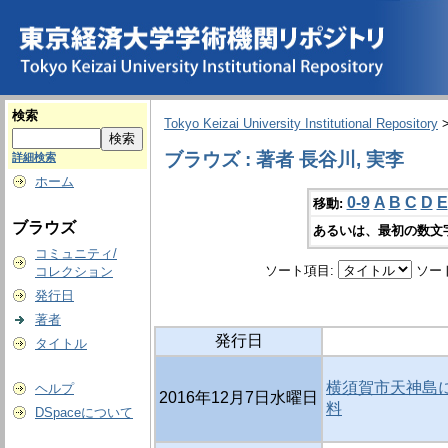
検索
Tokyo Keizai University Institutional Repository
ブラウズ : 著者 長谷川, 実李
詳細検索
ホーム
0-9
A
B
C
D
E
移動:
ブラウズ
あるいは、最初の数文
コミュニティ/
ソート項目:
ソー
コレクション
発行日
著者
発行日
タイトル
横須賀市天神島に
ヘルプ
2016年12月7日水曜日
料
DSpaceについて