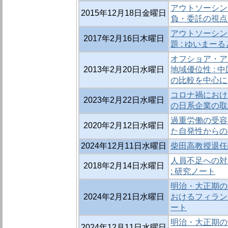
アウトソーシン
2015年12月18日金曜日
負・委託の視点か
アウトソーシン
2017年2月16日木曜日
題 : ゆいま
オフショア・ア
2013年2月20日水曜日
地域優位性 :
の比較を中心に
コロナ禍におけ
2023年2月22日水曜日
の日系企業の取組
過重労働の受容
2020年2月12日水曜日
た自発性からの検
2024年12月11日水曜日
柴田高教授退任
人員不足への対応
2018年2月14日水曜日
: 研究ノート
明治・大正期の
2024年2月21日水曜日
おけるフィラン
ート
明治・大正期の
2024年12月11日水曜日