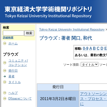
検索
Tokyo Keizai University Institutional Repository
ブラウズ : 著者 関口, 和代
詳細検索
ホーム
0-9
A
B
C
D
E
移動:
ブラウズ
あるいは、最初の数文
コミュニティ/
ソート項目:
ソー
コレクション
発行日
著者
タイトル
発行日
ヘルプ
アウトソーシン
DSpaceについて
2011年3月2日水曜日
ス・プロセス・
に