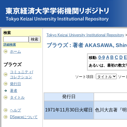
検索
Tokyo Keizai University Institutional Repository
ブラウズ : 著者 AKASAWA, Shir
詳細検索
ホーム
0-9
A
B
C
D
E
移動:
ブラウズ
あるいは、最初の数文
コミュニティ/
ソート項目:
ソー
コレクション
発行日
著者
発行日
タイトル
1971年11月30日火曜日
色川大吉著『明
ヘルプ
DSpaceについて