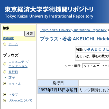
検索
Tokyo Keizai University Institutional Repository
ブラウズ : 著者 AKEUCHI, Hidek
詳細検索
ホーム
0-9
A
B
C
D
E
移動:
ブラウズ
あるいは、最初の数文
コミュニティ/
ソート項目:
ソー
コレクション
発行日
著者
発行日
タイトル
1997年7月16日水曜日
リッジ回帰にお
ヘルプ
DSpaceについて