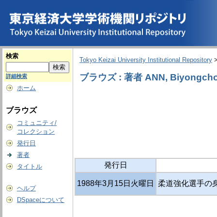
検索
Tokyo Keizai University Institutional Repository
ブラウズ : 著者 ANN, Biyongcho
詳細検索
ホーム
ブラウズ
コミュニティ/
コレクション
発行日
著者
発行日
タイトル
1988年3月15日火曜日
柔道強化選手の
ヘルプ
DSpaceについて