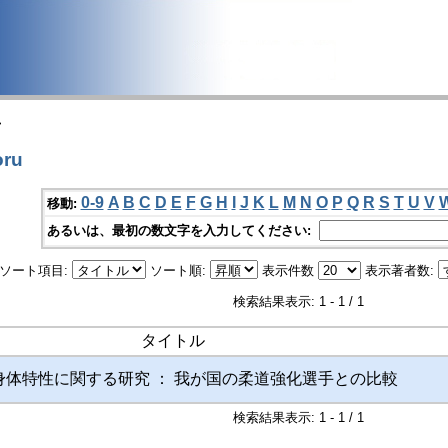
>
ru
0-9
A
B
C
D
E
F
G
H
I
J
K
L
M
N
O
P
Q
R
S
T
U
V
移動:
あるいは、最初の数文字を入力してください:
ソート項目:
ソート順:
表示件数
表示著者数:
検索結果表示: 1 - 1 / 1
タイトル
身体特性に関する研究 ： 我が国の柔道強化選手との比較
検索結果表示: 1 - 1 / 1