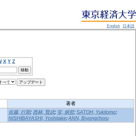
English
日本語
W
X
Y
Z
著者
佐藤, 行那
;
西林, 賢武
;
安, 炳哲
;
SATOH, Yukitomo
;
NISHIBAYASHI, Yoshitake
;
ANN, Biyongchoru