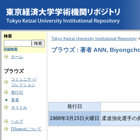
検索
Tokyo Keizai University Institutional Repository
ブラウズ : 著者 ANN, Biyongcho
詳細検索
ホーム
ブラウズ
コミュニティ/
コレクション
発行日
著者
発行日
タイトル
1988年3月15日火曜日
柔道強化選手の
ヘルプ
DSpaceについて