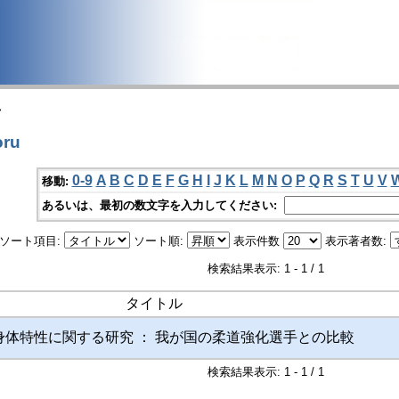
>
ru
0-9
A
B
C
D
E
F
G
H
I
J
K
L
M
N
O
P
Q
R
S
T
U
V
移動:
あるいは、最初の数文字を入力してください:
ソート項目:
ソート順:
表示件数
表示著者数:
検索結果表示: 1 - 1 / 1
タイトル
身体特性に関する研究 ： 我が国の柔道強化選手との比較
検索結果表示: 1 - 1 / 1