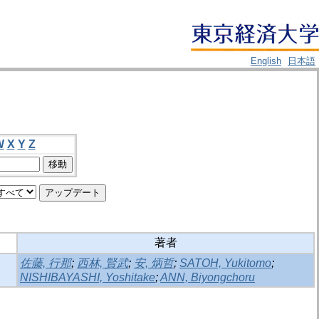
English
日本語
W
X
Y
Z
著者
佐藤, 行那
;
西林, 賢武
;
安, 炳哲
;
SATOH, Yukitomo
;
NISHIBAYASHI, Yoshitake
;
ANN, Biyongchoru