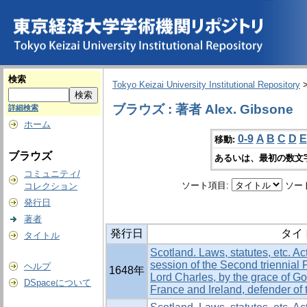
検索
Tokyo Keizai University Institutional Repository
ブラウズ : 著者 Alex. Gibsone
詳細検索
ホーム
0-9
A
B
C
D
E
移動:
ブラウズ
あるいは、最初の数文
コミュニティ/
ソート項目:
ソー
コレクション
発行日
著者
発行日
タイ
タイトル
Scotland. Laws, statutes, etc. Act
session of the Second triennial
ヘルプ
1648年
Lord Charles, by the grace of Go
DSpaceについて
France and Ireland, defender of t