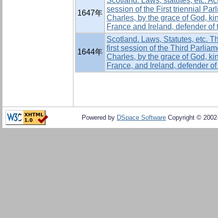
Scotland. Laws, statutes, etc. Ac
session of the First triennial Pa
1647年
Charles, by the grace of God, ki
France and Ireland, defender of t
Scotland. Laws, Statutes, etc. T
first session of the Third Parli
1644年
Charles, by the grace of God, ki
France, and Ireland, defender of 
Powered by
DSpace Software
Copyright © 200