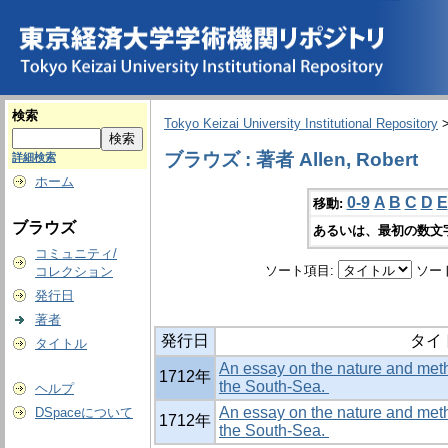
検索
Tokyo Keizai University Institutional Repository
ブラウズ : 著者 Allen, Robert
詳細検索
ホーム
0-9
A
B
C
D
E
移動:
ブラウズ
あるいは、最初の数文
コミュニティ/
ソート項目:
ソー
コレクション
発行日
著者
発行日
タイ
タイトル
An essay on the nature and metho
1712年
the South-Sea.
ヘルプ
An essay on the nature and metho
DSpaceについて
1712年
the South-Sea.