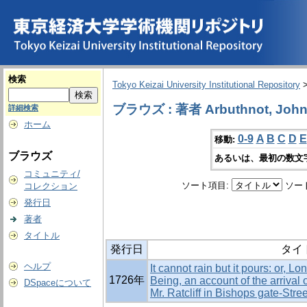
検索
Tokyo Keizai University Institutional Repository
ブラウズ : 著者 Arbuthnot, Joh
詳細検索
ホーム
0-9
A
B
C
D
E
移動:
ブラウズ
あるいは、最初の数文
コミュニティ/
ソート項目:
ソー
コレクション
発行日
著者
タイトル
発行日
タイ
ヘルプ
It cannot rain but it pours: or, Lo
1726年
Being, an account of the arrival 
DSpaceについて
Mr. Ratcliff in Bishops gate-Stree