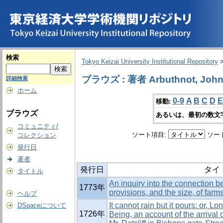
検索
Tokyo Keizai University Institutional Repository
ブラウズ : 著者 Arbuthnot, Joh
詳細検索
ホーム
0-9
A
B
C
D
E
移動:
ブラウズ
あるいは、最初の数文
コミュニティ/
ソート項目:
ソー
コレクション
発行日
著者
発行日
タイ
タイトル
An inquiry into the connection b
1773年
provisions, and the size, of farm
ヘルプ
It cannot rain but it pours: or, Lo
DSpaceについて
1726年
Being, an account of the arrival 