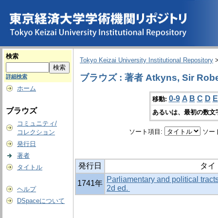
検索
Tokyo Keizai University Institutional Repository
ブラウズ : 著者 Atkyns, Sir Rob
詳細検索
ホーム
0-9
A
B
C
D
E
移動:
ブラウズ
あるいは、最初の数文
コミュニティ/
ソート項目:
ソー
コレクション
発行日
著者
発行日
タイ
タイトル
Parliamentary and political tracts
1741年
2d ed.
ヘルプ
DSpaceについて