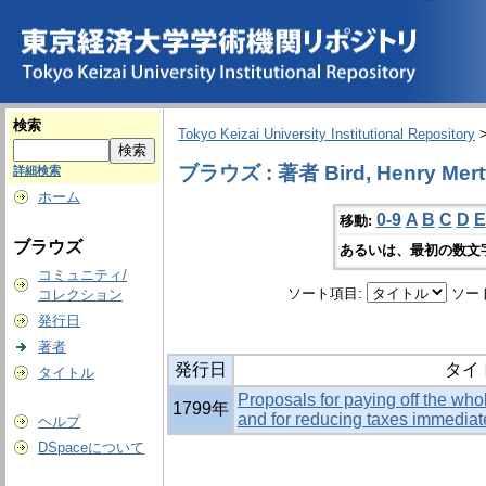
検索
Tokyo Keizai University Institutional Repository
ブラウズ : 著者 Bird, Henry Mert
詳細検索
ホーム
0-9
A
B
C
D
E
移動:
ブラウズ
あるいは、最初の数文
コミュニティ/
ソート項目:
ソー
コレクション
発行日
著者
発行日
タイ
タイトル
Proposals for paying off the whol
1799年
and for reducing taxes immediat
ヘルプ
DSpaceについて