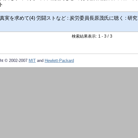
ト
実を求めて(4) 労闘ストなど : 炭労委員長原茂氏に聴く : 研
検索結果表示: 1 - 3 / 3
ht © 2002-2007
MIT
and
Hewlett-Packard