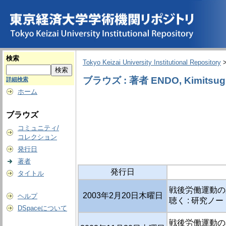
検索
Tokyo Keizai University Institutional Repository
ブラウズ : 著者 ENDO, Kimitsug
詳細検索
ホーム
ブラウズ
コミュニティ/
コレクション
発行日
著者
発行日
タイトル
戦後労働運動の
2003年2月20日木曜日
ヘルプ
聴く : 研究ノー
DSpaceについて
戦後労働運動の