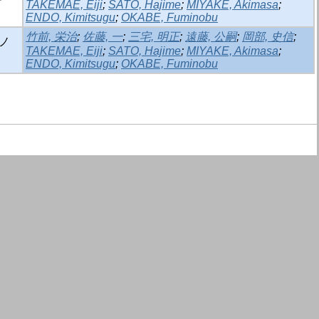
TAKEMAE, Eiji
;
SATO, Hajime
;
MIYAKE, Akimasa
;
ENDO, Kimitsugu
;
OKABE, Fuminobu
竹前, 栄治
;
佐藤, 一
;
三宅, 明正
;
遠藤, 公嗣
;
岡部, 史信
;
究ノ
TAKEMAE, Eiji
;
SATO, Hajime
;
MIYAKE, Akimasa
;
ENDO, Kimitsugu
;
OKABE, Fuminobu