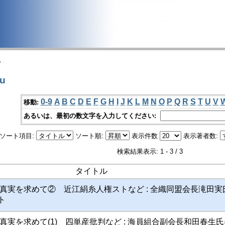
>
u
0-9
A
B
C
D
E
F
G
H
I
J
K
L
M
N
O
P
Q
R
S
T
U
V
移動:
あるいは、最初の数文字を入力してください:
ソート項目:
ソート順:
表示件数
表示著者数:
検索結果表示: 1 - 3 / 3
タイトル
真実を求めて② 近江絹糸人権ストなど : 全織同盟会長滝田実
ト
真実を求めて(1) 四単産批判など : 海員組合副会長和田春生氏