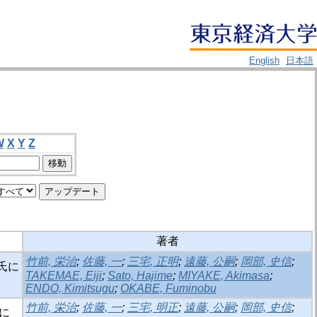
English
日本語
W
X
Y
Z
著者
竹前, 栄治
;
佐藤, 一
;
三宅, 正明
;
遠藤, 公嗣
;
岡部, 史信
;
氏に
TAKEMAE, Eiji
;
Sato, Hajime
;
MIYAKE, Akimasa
;
ENDO, Kimitsugu
;
OKABE, Fuminobu
竹前, 栄治
;
佐藤, 一
;
三宅, 明正
;
遠藤, 公嗣
;
岡部, 史信
;
に