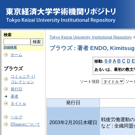
検索
Tokyo Keizai University Institutional Repository
ブラウズ : 著者 ENDO, Kimitsug
詳細検索
ホーム
0-9
A
B
C
D
E
移動:
ブラウズ
あるいは、最初の数文
コミュニティ/
ソート項目:
ソー
コレクション
発行日
著者
発行日
タイトル
ヘルプ
戦後労働運動の
2003年2月20日木曜日
DSpaceについて
など : 全織同