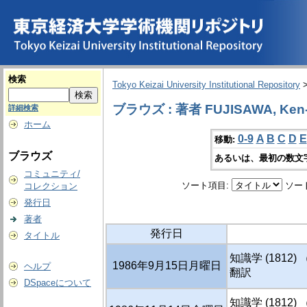
検索
Tokyo Keizai University Institutional Repository
ブラウズ : 著者 FUJISAWA, Ken-ich
詳細検索
ホーム
0-9
A
B
C
D
E
移動:
ブラウズ
あるいは、最初の数文
コミュニティ/
ソート項目:
ソー
コレクション
発行日
著者
発行日
タイトル
知識学 (1812)
1986年9月15日月曜日
ヘルプ
翻訳
DSpaceについて
知識学 (1812)