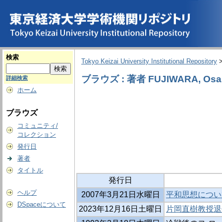
検索
Tokyo Keizai University Institutional Repository
ブラウズ : 著者 FUJIWARA, Os
詳細検索
ホーム
ブラウズ
コミュニティ/
コレクション
発行日
著者
タイトル
発行日
ヘルプ
2007年3月21日水曜日
平和思想につい
DSpaceについて
2023年12月16日土曜日
片岡直樹教授退