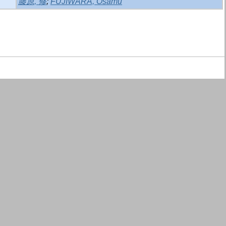
藤原, 修
;
FUJIWARA, Osamu