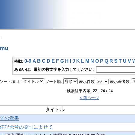
>
amu
0-9
A
B
C
D
E
F
G
H
I
J
K
L
M
N
O
P
Q
R
S
T
U
V
移動:
あるいは、最初の数文字を入力してください:
ソート項目:
ソート順:
表示件数
表示著者数:
検索結果表示: 22 - 24 / 24
< 前ページ
タイトル
ての覚書
任記念号の発刊によせて