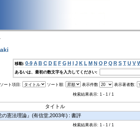
>
aki
0-9
A
B
C
D
E
F
G
H
I
J
K
L
M
N
O
P
Q
R
S
T
U
V
移動:
あるいは、最初の数文字を入力してください:
ソート項目:
ソート順:
表示件数
表示著者数:
検索結果表示: 1 - 1 / 1
タイトル
憲法理論』(有信堂,2003年) : 書評
検索結果表示: 1 - 1 / 1