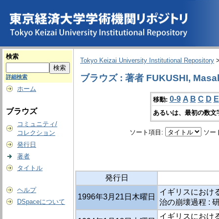
検索
Tokyo Keizai University Institutional Repository
ブラウズ : 著者 FUKUSHI, Masah
詳細検索
ホーム
0-9
A
B
C
D
E
移動:
ブラウズ
あるいは、最初の数文
コミュニティ/
ソート項目:
ソー
コレクション
発行日
著者
タイトル
発行日
ヘルプ
イギリスにおける
1996年3月21日木曜日
DSpaceについて
治の崩壊過程 : 
イギリスにおけ