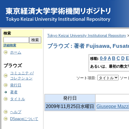
検索
Tokyo Keizai University Institutional Repository
ブラウズ : 著者 Fujisawa, Fusat
詳細検索
ホーム
0-9
A
B
C
D
E
移動:
ブラウズ
あるいは、最初の数文
コミュニティ/
ソート項目:
ソー
コレクション
発行日
著者
発行日
タイトル
2009年11月25日水曜日
Giuseppe Mazzin
ヘルプ
DSpaceについて