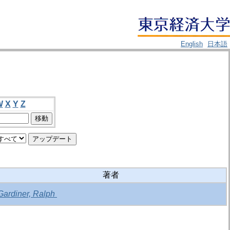
English
日本語
W
X
Y
Z
著者
Gardiner, Ralph