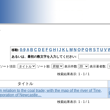
>
0-9
A
B
C
D
E
F
G
H
I
J
K
L
M
N
O
P
Q
R
S
T
U
V
移動:
あるいは、最初の数文字を入力してください:
ソート項目:
ソート順:
表示件数
表示著者数:
検索結果表示: 1 - 1 / 1
タイトル
relation to the coal trade; with the map of the river of Tine,
rporation of Newcastle...
検索結果表示: 1 - 1 / 1