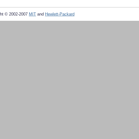
ht © 2002-2007
MIT
and
Hewlett-Packard