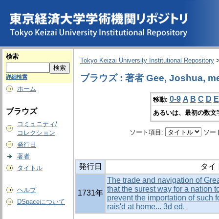
検索
Tokyo Keizai University Institutional Repository
ブラウズ : 著者 Gee, Joshua, me
詳細検索
ホーム
0-9
A
B
C
D
E
移動:
ブラウズ
あるいは、最初の数文
コミュニティ/
ソート項目:
ソー
コレクション
発行日
著者
発行日
タイ
タイトル
The trade and navigation of Grea
that the surest way for a nation to
ヘルプ
1731年
prevent the importation of such
DSpaceについて
rais'd at home... 3d ed.