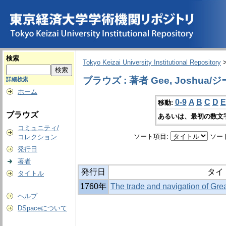
検索
Tokyo Keizai University Institutional Repository
ブラウズ : 著者 Gee, Joshua/ジ
詳細検索
ホーム
0-9
A
B
C
D
E
移動:
ブラウズ
あるいは、最初の数文
コミュニティ/
ソート項目:
ソー
コレクション
発行日
著者
発行日
タイ
タイトル
1760年
The trade and navigation of Grea
ヘルプ
DSpaceについて