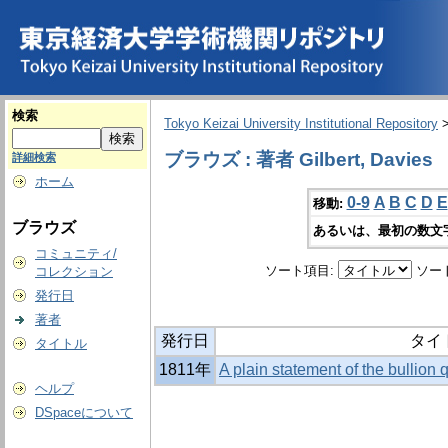
検索
Tokyo Keizai University Institutional Repository
ブラウズ : 著者 Gilbert, Davies
詳細検索
ホーム
0-9
A
B
C
D
E
移動:
ブラウズ
あるいは、最初の数文
コミュニティ/
ソート項目:
ソー
コレクション
発行日
著者
発行日
タイ
タイトル
1811年
A plain statement of the bullion qu
ヘルプ
DSpaceについて