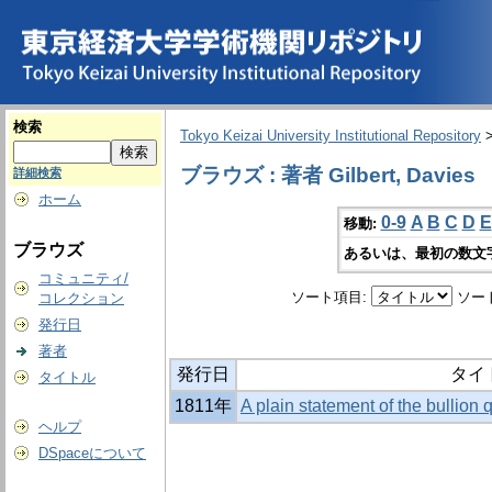
検索
Tokyo Keizai University Institutional Repository
ブラウズ : 著者 Gilbert, Davies
詳細検索
ホーム
0-9
A
B
C
D
E
移動:
ブラウズ
あるいは、最初の数文
コミュニティ/
ソート項目:
ソー
コレクション
発行日
著者
発行日
タイ
タイトル
1811年
A plain statement of the bullion qu
ヘルプ
DSpaceについて