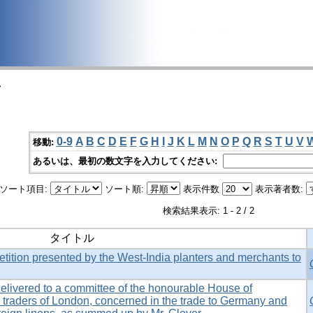
>
0-9
A
B
C
D
E
F
G
H
I
J
K
L
M
N
O
P
Q
R
S
T
U
V
移動:
あるいは、最初の数文字を入力してください:
ソート項目:
ソート順:
表示件数
表示著者数:
検索結果表示: 1 - 2 / 2
タイトル
etition presented by the West-India planters and merchants to
elivered to a committee of the honourable House of
raders of London, concerned in the trade to Germany and