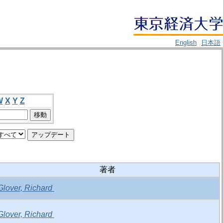
English
日本語
W
X
Y
Z
著者
Glover, Richard
Glover, Richard