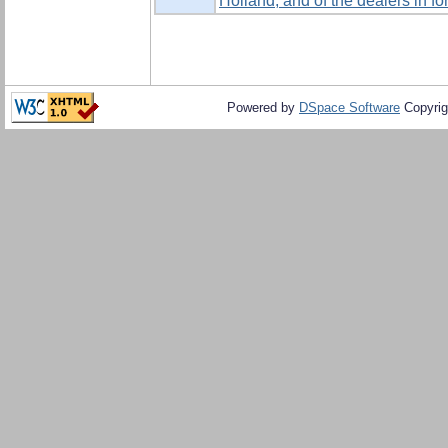
Holland, and of the dealers in f
Powered by
DSpace Software
Copyrig