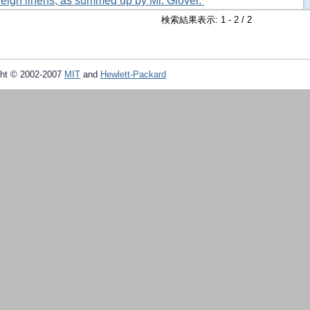
oreign linens, as summed up by Mr. Glover.
検索結果表示: 1 - 2 / 2
ht © 2002-2007
MIT
and
Hewlett-Packard