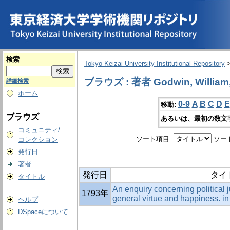
検索
Tokyo Keizai University Institutional Repository
ブラウズ : 著者 Godwin, William,
詳細検索
ホーム
0-9
A
B
C
D
E
移動:
ブラウズ
あるいは、最初の数文
コミュニティ/
ソート項目:
ソー
コレクション
発行日
著者
発行日
タイ
タイトル
An enquiry concerning political j
1793年
general virtue and happiness. i
ヘルプ
DSpaceについて