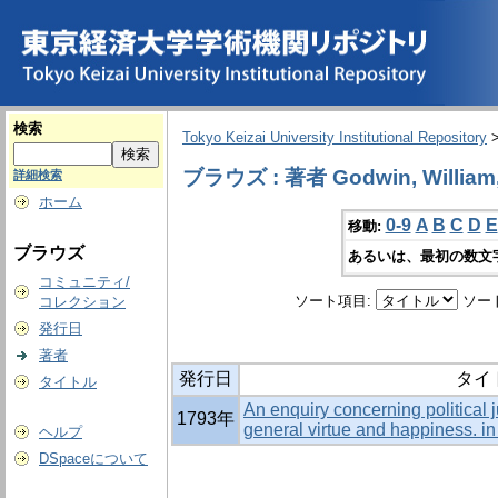
検索
Tokyo Keizai University Institutional Repository
ブラウズ : 著者 Godwin, William,
詳細検索
ホーム
0-9
A
B
C
D
E
移動:
ブラウズ
あるいは、最初の数文
コミュニティ/
ソート項目:
ソー
コレクション
発行日
著者
発行日
タイ
タイトル
An enquiry concerning political j
1793年
general virtue and happiness. i
ヘルプ
DSpaceについて