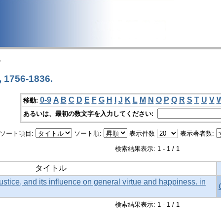
>
 1756-1836.
0-9
A
B
C
D
E
F
G
H
I
J
K
L
M
N
O
P
Q
R
S
T
U
V
移動:
あるいは、最初の数文字を入力してください:
ソート項目:
ソート順:
表示件数
表示著者数:
検索結果表示: 1 - 1 / 1
タイトル
ustice, and its influence on general virtue and happiness. in
検索結果表示: 1 - 1 / 1