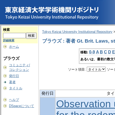
検索
Tokyo Keizai University Institutional Repository
ブラウズ : 著者 Gt. Brit. Laws, stat
詳細検索
ホーム
0-9
A
B
C
D
E
移動:
ブラウズ
あるいは、最初の数文
コミュニティ/
ソート項目:
ソー
コレクション
発行日
著者
タイトル
発行日
タイ
ヘルプ
Observation 
DSpaceについて