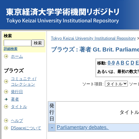
検索
Tokyo Keizai University Institutional Repository
ブラウズ : 著者 Gt. Brit. Parliam
詳細検索
ホーム
0-9
A
B
C
D
E
移動:
ブラウズ
あるいは、最初の数文
コミュニティ/
ソート項目:
ソー
コレクション
発行日
著者
発
タイトル
行
タイト
日
ヘルプ
-
Parliamentary debates.
DSpaceについて